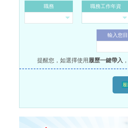
職務
職務工作年資
輸入您目
提醒您，如選擇使用
履歷一鍵帶入
履